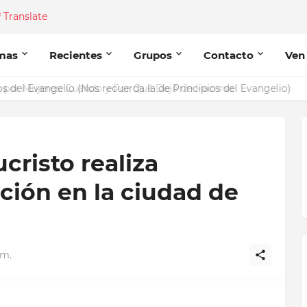
Translate
mas
Recientes
Grupos
Contacto
Ven
del Evangelio (Nos recuerda la de Principios del Evangelio)
ucristo realiza
ción en la ciudad de
.m.