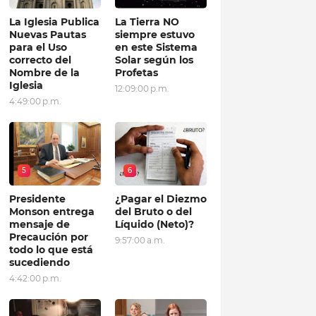
La Iglesia Publica
La Tierra NO
Nuevas Pautas
siempre estuvo
para el Uso
en este Sistema
correcto del
Solar según los
Nombre de la
Profetas
Iglesia
12:09:00 p.m.
4:49:00 p.m.
5
6
Presidente
¿Pagar el Diezmo
Monson entrega
del Bruto o del
mensaje de
Líquido (Neto)?
Precaución por
9:57:00 a.m.
todo lo que está
sucediendo
4:42:00 p.m.