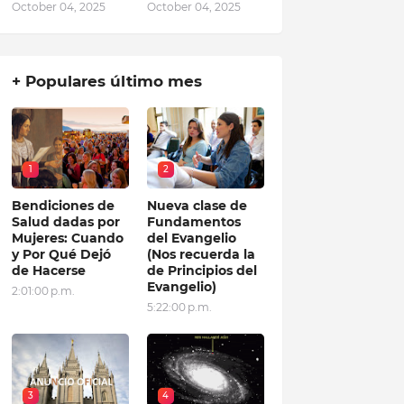
October 04, 2025
October 04, 2025
+ Populares último mes
1
2
Bendiciones de
Nueva clase de
Salud dadas por
Fundamentos
Mujeres: Cuando
del Evangelio
y Por Qué Dejó
(Nos recuerda la
de Hacerse
de Principios del
Evangelio)
2:01:00 p.m.
5:22:00 p.m.
3
4