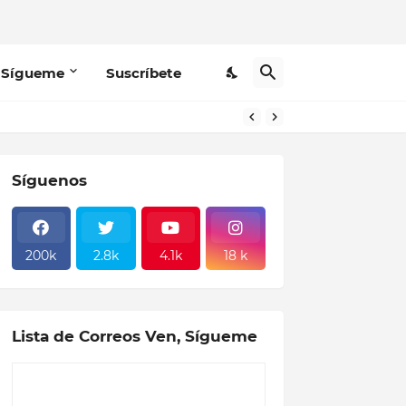
 Sígueme
Suscríbete
Síguenos
200k
2.8k
4.1k
18 k
Lista de Correos Ven, Sígueme