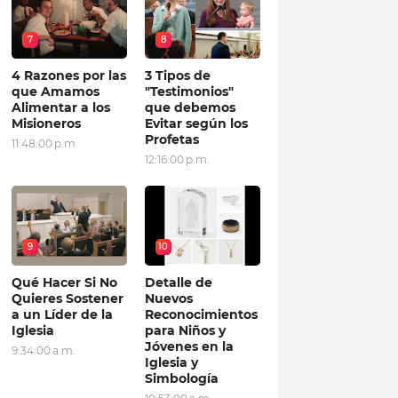
7
8
4 Razones por las
3 Tipos de
que Amamos
"Testimonios"
Alimentar a los
que debemos
Misioneros
Evitar según los
Profetas
11:48:00 p.m.
12:16:00 p.m.
9
10
Qué Hacer Si No
Detalle de
Quieres Sostener
Nuevos
a un Líder de la
Reconocimientos
Iglesia
para Niños y
Jóvenes en la
9:34:00 a.m.
Iglesia y
Simbología