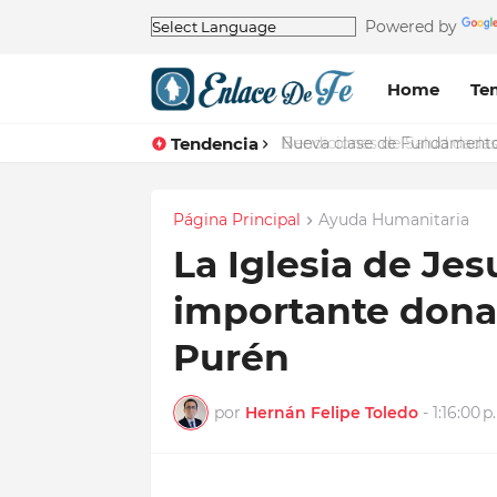
Powered by
Home
Te
Tendencia
Nueva clase de Fundamentos 
Página Principal
Ayuda Humanitaria
La Iglesia de Jes
importante dona
Purén
por
Hernán Felipe Toledo
-
1:16:00 p